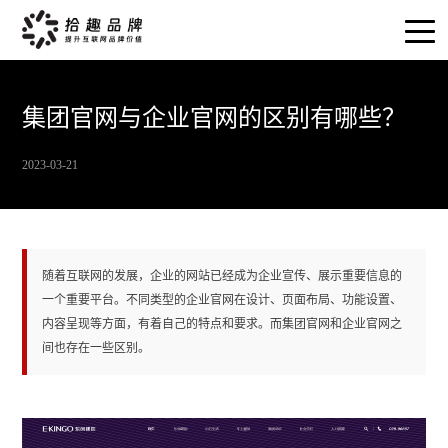
集团官网与企业官网的区别有哪些？
2023-03-21
随着互联网的发展，企业的网站已经成为企业宣传、展示重要信息的
一个重要平台。不同类型的企业官网在设计、页面布局、功能设置、
内容呈现等方面，有着自己的特点和要求。而集团官网和企业官网之
间也存在一些区别。